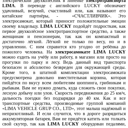
электрический двухколёсник в линейке
электротранспорта
LIMA
. В переводе с английского LUCKY обозначает
удачливый, везучий, счастливый или, как называют его
китайские партнёры, - «СЧАСТЛИВЧИК». Это
электросамокат, который приносит положительные эмоции
своему владельцу.
LIMA LUCKY
подойдёт подросткам, как
первое двухколёсное электротранспортное средство, а также
женщинам и пенсионерам, так как он компактный и
достаточно лёгкий. Лёгкий не только по весу, но и в
управлении. С ним справится кто угодно от ребёнка до
пожилого человека. На
электросамокате LIMA LUCKY
можно ездить на учёбу или работу, в магазин или просто на
прогулки по парку и лесу. Ведь данный вид транспорта
безопасен и абсолютно безвреден для окружающей среды.
Кроме того, в штатной комплектации электросамоката
предусмотрена довольно вместительная корзина, которая
пийдётся по вкусу всем любителям шоппинга, грибникам и
рыбакам. Вам не нужно думать, куда сложить свои покупки,
лесную добычу или улов. Скорость передвижения до 25 км/ч,
дальность поездки без подзарядки до 40 км. Как и все
транспортные средства, производимые группой компаний
«LIMA VEHICLE GRUP CO., LTD», этот малыш надёжный и
неприхотливый. И если случится, что в дороге разрядиться
аккумуляторная батарея, Вам не придётся катить или толкать
свой скутер, так как
LIMA LUCKY
оборудован педалями,