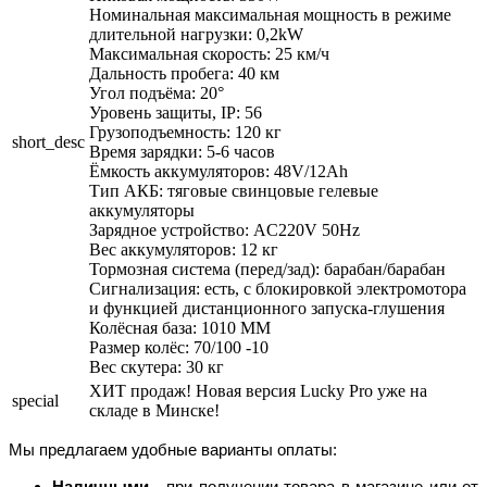
Номинальная максимальная мощность в режиме
длительной нагрузки: 0,2kW
Максимальная скорость: 25 км/ч
Дальность пробега: 40 км
Угол подъёма: 20°
Уровень защиты, IP: 56
Грузоподъемность: 120 кг
short_desc
Время зарядки: 5-6 часов
Ёмкость аккумуляторов: 48V/12Ah
Тип АКБ: тяговые свинцовые гелевые
аккумуляторы
Зарядное устройство: AC220V 50Hz
Вес аккумуляторов: 12 кг
Тормозная система (перед/зад): барабан/барабан
Сигнализация: есть, с блокировкой электромотора
и функцией дистанционного запуска-глушения
Колёсная база: 1010 ММ
Размер колёс: 70/100 -10
Вес скутера: 30 кг
ХИТ продаж! Новая версия Lucky Pro уже на
special
складе в Минске!
Мы предлагаем удобные варианты оплаты:
Наличными
- при получении товара в магазине или от