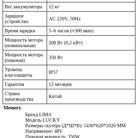
Вес аккумулятора
12 кг
Зарядное
AC 220V, 50Hz
устройство
Время зарядки
5–6 часов (≈300 мин)
Мощность мотора
200 Вт (0,2 кВт)
(номинальная)
Мощность мотора
350 Вт
(пиковая)
Уровень
IP57
влагозащиты
Гарантия
12 месяцев
Страна
Китай
производства
Memory
Бренд LIMA
Модель LUCKY
Размеры скутера (Д*Ш*В): 1430*620*1020 ММ
Напряжение: 48V
Пиковая мощность: 350W