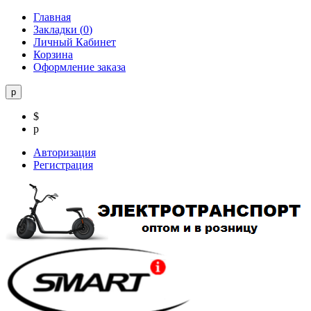
Главная
Закладки (
0
)
Личный Кабинет
Корзина
Оформление заказа
р
$
р
Авторизация
Регистрация