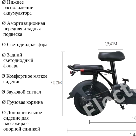
Ø
Нижнее
расположение
аккумулятора
Ø
Амортизационная
передняя и задняя
подвеска
Ø
Светодиодная фара
Ø
Задний
светодиодный
фонарь
Ø
Комфортное мягкое
сидение
Ø
Звуковой сигнал
Ø
Грузовая корзина
Ø
Дополнительное
сидение для
пассажира с
опорной спинкой