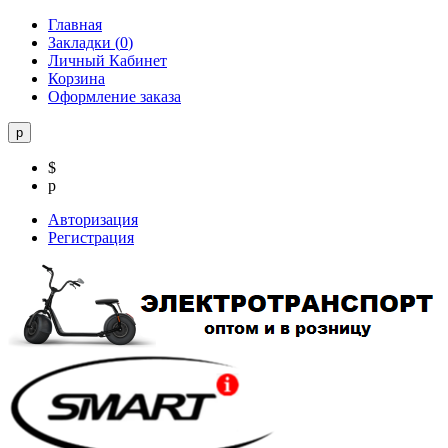
Главная
Закладки (
0
)
Личный Кабинет
Корзина
Оформление заказа
р
$
р
Авторизация
Регистрация