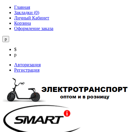
Главная
Закладки (
0
)
Личный Кабинет
Корзина
Оформление заказа
р
$
р
Авторизация
Регистрация