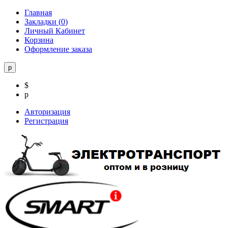
Главная
Закладки (
0
)
Личный Кабинет
Корзина
Оформление заказа
р
$
р
Авторизация
Регистрация