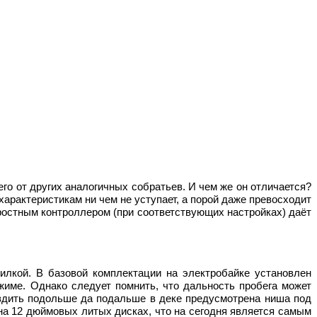
его от других аналогичных собратьев. И чем же он отличается?
 характеристикам ни чем не уступает, а порой даже превосходит
ростным контроллером (при соответствующих настройках) даёт
илкой. В базовой комплектации на электробайке установлен
ежиме. Однако следует помнить, что дальность пробега может
ездить подольше да подальше в деке предусмотрена ниша под
а 12 дюймовых литых дисках, что на сегодня является самым