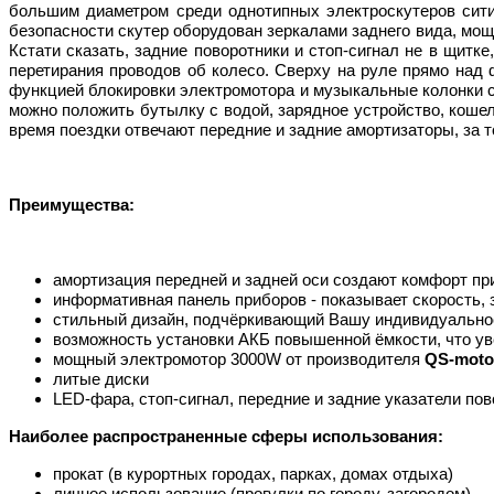
большим диаметром среди однотипных электроскутеров ситик
безопасности скутер оборудован зеркалами заднего вида, мо
Кстати сказать, задние поворотники и стоп-сигнал не в щит
перетирания проводов об колесо. Сверху на руле прямо над
функцией блокировки электромотора и музыкальные колонки с
можно положить бутылку с водой, зарядное устройство, коше
время поездки отвечают передние и задние амортизаторы, за 
Преимущества:
амортизация передней и задней оси создают комфорт пр
информативная панель приборов - показывает скорость, 
стильный дизайн, подчёркивающий Вашу индивидуально
возможность установки АКБ повышенной ёмкости, что ув
мощный электромотор 3000
W от производителя
QS-moto
литые диски
LED
-фара, стоп-сигнал, передние и задние указатели по
Наиболее распространенные сферы использования:
прокат (в курортных городах, парках, домах отдыха)
личное использование (прогулки по городу, загородом)