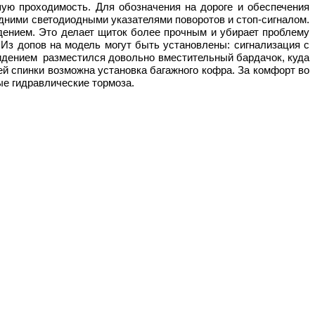
шую проходимость. Для обозначения на дороге и обеспечения
дними светодиодными указателями поворотов и стоп-сигналом.
идением. Это делает щиток более прочным и убирает проблему
Из допов на модель могут быть установлены: сигнализация с
сидением разместился довольно вместительный бардачок, куда
й спинки возможна установка багажного кофра. За комфорт во
ые гидравлические тормоза.