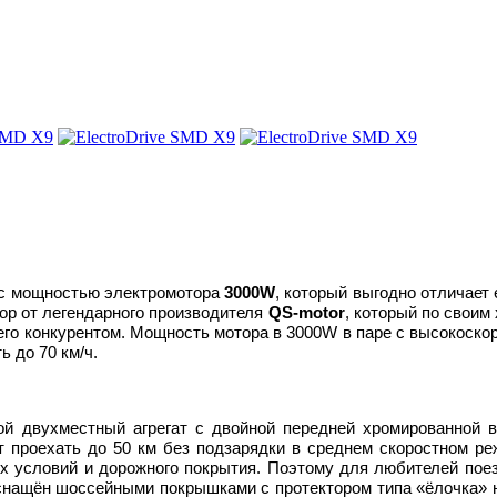
 с мощностью электромотора
3000
W
, который выгодно отличает 
тор от легендарного производителя
QS
-
motor
, который по своим
его конкурентом. Мощность мотора в 3000
W
в паре с высокоско
ь до 70 км/ч.
ой двухместный агрегат с двойной передней хромированной в
ет проехать до 50 км без подзарядки в среднем скоростном р
ных условий и дорожного покрытия. Поэтому для любителей по
нащён шоссейными покрышками с протектором типа «ёлочка» н