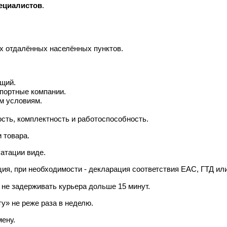
ециалистов
.
х отдалённых населённых пунктов.
ющий.
спортные компании.
м условиям.
ость, комплектность и работоспособность.
 товара.
уатации виде.
кция, при необходимости - декларация соответствия EAC, ГТД и
не задерживать курьера дольше 15 минут.
» не реже раза в неделю.
мену.