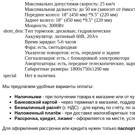
Максимально допустимая скорость: 25 км/ч
Максимальная дальность: до 50 км (зависит от ёмкос
Переднее колесо: 18" (450 мм) *9.5" (220 мм)
Заднее колесо: 18" (450 мм) *9.5" (220 мм)
Мощность: 3000Вт
short_desc
Тип тормозов: дисковые, гидравлические
Аккумулятор: литиевый 60В, 20Ач
Время зарядки: 5-6 часов
Фара: есть, светодиодная
Указатели поворотов: есть, передние и задние
Сигнализация: есть, с блокировкой электромотора
Амортизаторы: есть, передние телескопические, за
Габаритные размеры: 1800х750х1200 мм
special
Нет в наличии.
Мы предлагаем удобные варианты оплаты:
Наличными
- при получении товара в магазине или от ку
Банковской картой
- через терминал в магазине, подд
Безналичный расчёт
(с НДС) - для юрлиц по счёту, по з
Наложенный платёж
- при доставке малогабаритных то
Рассрочка, кредит, лизинг
- оформляется на месте, усл
Для оформления рассрочки или кредита нужен только
паспор