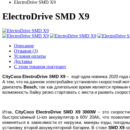
ElectroDrive SMD X9
ElectroDrive SMD X9
Описание
Отзывов (3)
Условия оплаты
Доставка
С этим товаром покупают
City
C
oco
ElectroDrive
SMD
X
9
– ещё одна новинка 2020 года
А тем, что на данном электробайке установлен скоростной мо
двигатель
Bosch,
так как длительное время является прямым 
возможность байку резко стартовать с места и развить скорост
Итак,
CityCoco
ElectroDrive
SMD
X
9 3000W
– это скоростн
быстросъёмный
Li
-
ion
аккумулятор в 60
V
20
A
h, что позволя
изменяться в зависимости от нагрузки, манеры езды, погод
установку второй аккумуляторной батареи. В стоке
SMD
X
9
ос