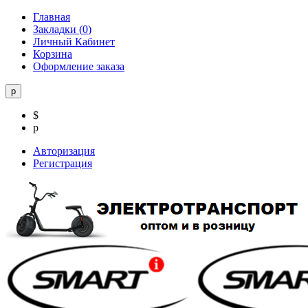
Главная
Закладки (
0
)
Личный Кабинет
Корзина
Оформление заказа
р
$
р
Авторизация
Регистрация