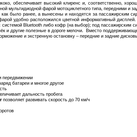
око, обеспечивает высокий клиренс и, соответственно, хоро
щной мультидиодной фарой мотоциклетного типа, передними и за
ке, как было ранее, а вынесены и находятся за пассажирским с
 фарой удобно расположился цветной информативный дисплей. 
 системой Bluetooth либо кофр (на выбор); под пассажирским 
лёк и другие полезные в дороге мелочи. Вместо поддерживающе
торможение и экстренную остановку – передние и задние дисков
и передвижении
заряд батареи и многое другое
сть
еличивает дальность пробега
r
позволяет развивать скорость до 70 км/ч
воротов