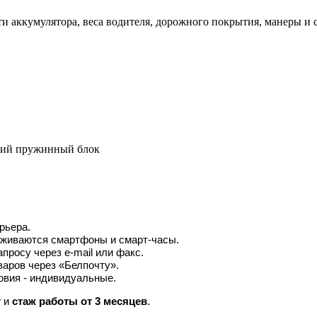
ти аккумулятора, веса водителя, дорожного покрытия, манеры и 
дний пружинный блок
рьера.
ерживаются смартфоны и смарт-часы.
апросу через e-mail или факс.
варов через «Белпочту».
овия - индивидуальные.
т
и
стаж работы от 3 месяцев
.