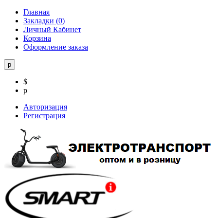
Главная
Закладки (
0
)
Личный Кабинет
Корзина
Оформление заказа
р
$
р
Авторизация
Регистрация