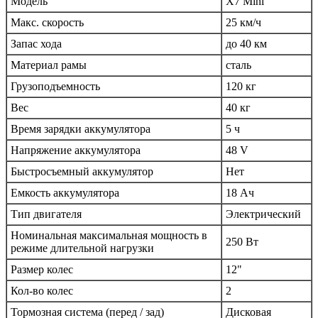
Модель
X7 Mini
Макс. скорость
25 км/ч
Запас хода
до 40 км
Материал рамы
сталь
Грузоподъемность
120 кг
Вес
40 кг
Время зарядки аккумулятора
5 ч
Напряжение аккумулятора
48 V
Быстросъемный аккумулятор
Нет
Емкость аккумулятора
18 Ач
Тип двигателя
Электрический
Номинальная максимальная мощность в
250 Вт
режиме длительной нагрузки
Размер колес
12"
Кол-во колес
2
Тормозная система (перед / зад)
Дисковая