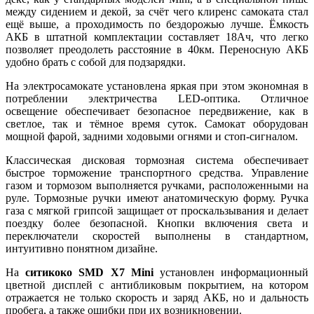
между сидением и декой, за счёт чего клиренс самоката стал
ещё выше, а проходимость по бездорожью лучше. Ёмкость
АКБ в штатной комплектации составляет 18Ач, что легко
позволяет преодолеть расстояние в 40км. Переносную АКБ
удобно брать с собой для подзарядки.
На электросамокате установлена яркая при этом экономная в
потреблении электричества
LED
-оптика. Отличное
освещение обеспечивает безопасное передвижение, как в
светлое, так и тёмное время суток. Самокат оборудован
мощной фарой, задними ходовыми огнями и стоп-сигналом.
Классическая дисковая тормозная система обеспечивает
быстрое торможение транспортного средства. Управление
газом и тормозом выполняется ручками, расположенными на
руле. Тормозные ручки имеют анатомическую форму. Ручка
газа с мягкой грипсой защищает от проскальзывания и делает
поездку более безопасной. Кнопки включения света и
переключатели скоростей выполнены в стандартном,
интуитивно понятном дизайне.
На
ситикоко
SMD
X7
Mini
установлен информационный
цветной дисплей с антибликовым покрытием, на котором
отражается не только скорость и заряд АКБ, но и дальность
пробега, а также ошибки при их возникновении.