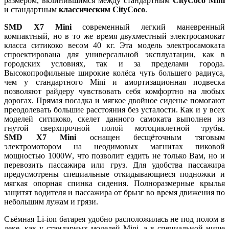
размером, вклинившимся между стандартным
CityCoco
Mini
и стандартным
классическим
CityCoco
.
SMD X7 Mini
современный легкий маневренный
компактный, но в то же время двухместный электросамокат
класса ситикоко весом 40 кг. Эта модель электросамоката
спроектирована для универсальной эксплуатации, как в
городских условиях, так и за пределами города.
Высокопрофильные широкие колёса чуть большего радиуса,
чем у стандартного
Mini
и амортизационная подвеска
позволяют райдеру чувствовать себя комфортно на любых
дорогах. Прямая посадка и мягкое двойное сиденье помогают
преодолевать большие расстояния без усталости. Как и у всех
моделей ситикоко, скелет данного самоката выполнен из
гнутой сверхпрочной полой мотоциклетной трубы.
SMD
X7
Mini
оснащен бесщёточным тяговым
электромотором на неодимовых магнитах пиковой
мощностью 10
00
W
, что позволит ездить не только Вам, но и
перевозить пассажира или груз. Для удобства пассажира
предусмотрены специальные откидывающиеся подножки и
мягкая опорная спинка сидения. Полноразмерные крылья
защитят водителя и пассажира от брызг во время движения по
небольшим лужам и грязи.
Съёмная
Li
-
ion
батарея удобно расположилась не под полом в
деке, как у стандарных моделей
Mini
, а в специальной нише