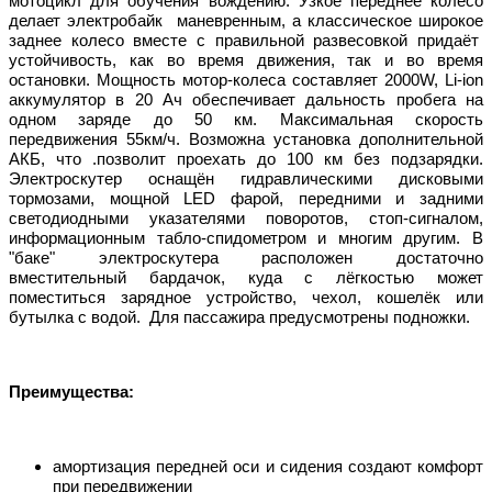
мотоцикл для обучения вождению. Узкое переднее колесо
делает электробайк маневренным, а классическое широкое
заднее колесо вместе с правильной развесовкой придаёт
устойчивость, как во время движения, так и во время
остановки. Мощность мотор-колеса составляет 2000W, Li-ion
аккумулятор в 20 Ач обеспечивает дальность пробега на
одном заряде до 50 км. Максимальная скорость
передвижения 55км/ч. Возможна установка дополнительной
АКБ, что .позволит проехать до 100 км без подзарядки.
Электроскутер оснащён гидравлическими дисковыми
тормозами, мощной LED фарой, передними и задними
светодиодными указателями поворотов, стоп-сигналом,
информационным табло-спидометром и многим другим. В
"баке" электроскутера расположен достаточно
вместительный бардачок, куда с лёгкостью может
поместиться зарядное устройство, чехол, кошелёк или
бутылка с водой. Для пассажира предусмотрены подножки.
Преимущества:
амортизация передней оси и сидения создают комфорт
при передвижении