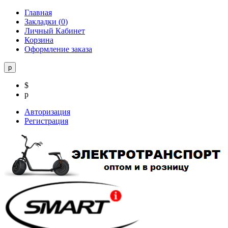
Главная
Закладки (
0
)
Личный Кабинет
Корзина
Оформление заказа
р
$
р
Авторизация
Регистрация