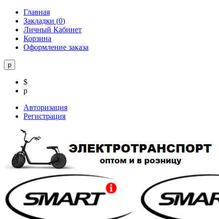
Главная
Закладки (
0
)
Личный Кабинет
Корзина
Оформление заказа
р
$
р
Авторизация
Регистрация