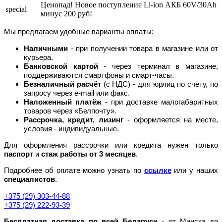
Ценопад! Новое поступление Li-ion АКБ 60V/30Ah
special
минус 200 руб!
Мы предлагаем удобные варианты оплаты:
Наличными
- при получении товара в магазине или от
курьера.
Банковской картой
- через терминал в магазине,
поддерживаются смартфоны и смарт-часы.
Безналичный расчёт
(с НДС) - для юрлиц по счёту, по
запросу через e-mail или факс.
Наложенный платёж
- при доставке малогабаритных
товаров через «Белпочту».
Рассрочка, кредит, лизинг
- оформляется на месте,
условия - индивидуальные.
Для оформления рассрочки или кредита нужен только
паспорт
и
стаж работы от 3 месяцев
.
Подробнее об оплате можно узнать по
ссылке
или у наших
специалистов
.
+375 (29) 303-44-88
+375 (29) 222-93-39
Бесплатная доставка по всей Беларуси
- от Минска до