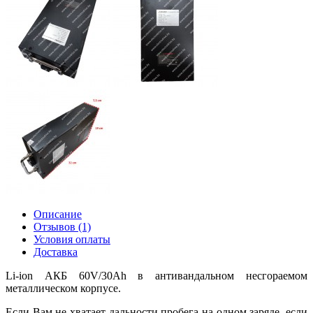
Описание
Отзывов (1)
Условия оплаты
Доставка
Li
-
ion
АКБ 60
V
/30
Ah
в антивандальном несгораемом
металлическом корпусе.
Если Вам не хватает дальности пробега на одном заряде, если