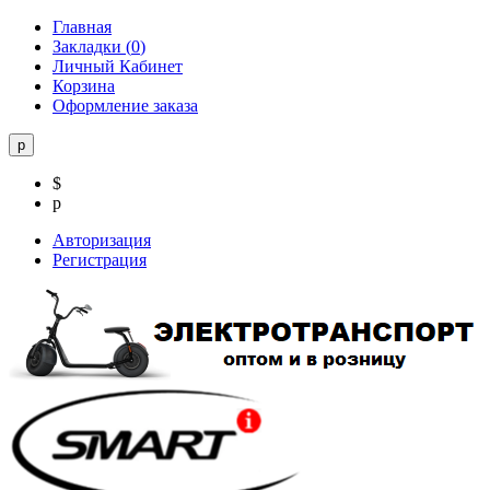
Главная
Закладки (
0
)
Личный Кабинет
Корзина
Оформление заказа
р
$
р
Авторизация
Регистрация