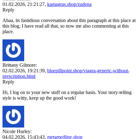
01.02.2026,
21:21:27
,
kamagras.shop/zudena
Reply
Ahaa, its fastidious conversation about this paragraph at this place at
this blog, I have read all that, so now me also commenting at this
place.
Brittany Gilmore:
02.02.2026,
19:21:39
,
bluepillpoint.shop/viagra-generic-without-
prescription.html
Reply
Hi, I log on to your new stuff on a regular basis. Your story-telling
style is witty, keep up the good work!
Nicole Hurley:
04.02.2026,
15:43:43
,
metamedline.shop