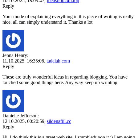
10.10.2025,
18:09:47
,
medshop24h.top
Reply
Your mode of explaining everything in this piece of writing is really
nice, all can simply understand it, Thanks a lot.
Jenna Henry:
11.10.2025,
16:35:06
,
tadalah.com
Reply
These are truly wonderful ideas in regarding blogging. You have
touched some good things here. Any way keep up wrinting.
Danielle Jefferson:
12.10.2025,
00:20:59
,
sildenafiil.cc
Reply
Hi, I do think this is a great web site. I stumbledupon it ;) I am going