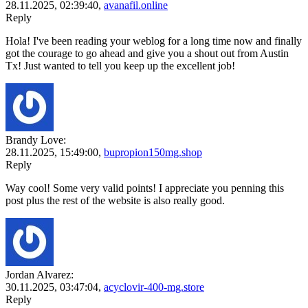
28.11.2025,
02:39:40
,
avanafil.online
Reply
Hola! I've been reading your weblog for a long time now and finally
got the courage to go ahead and give you a shout out from Austin
Tx! Just wanted to tell you keep up the excellent job!
Brandy Love:
28.11.2025,
15:49:00
,
bupropion150mg.shop
Reply
Way cool! Some very valid points! I appreciate you penning this
post plus the rest of the website is also really good.
Jordan Alvarez:
30.11.2025,
03:47:04
,
acyclovir-400-mg.store
Reply