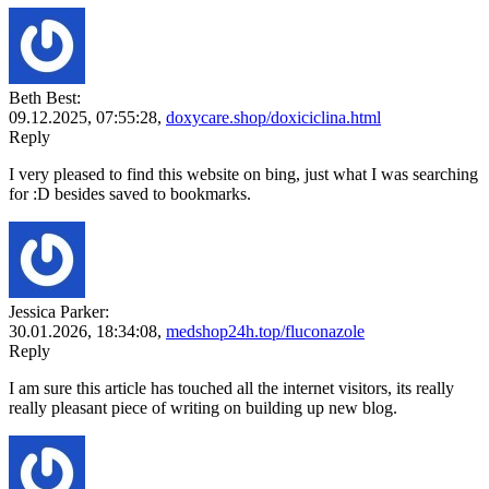
Beth Best:
09.12.2025,
07:55:28
,
doxycare.shop/doxiciclina.html
Reply
I very pleased to find this website on bing, just what I was searching
for :D besides saved to bookmarks.
Jessica Parker:
30.01.2026,
18:34:08
,
medshop24h.top/fluconazole
Reply
I am sure this article has touched all the internet visitors, its really
really pleasant piece of writing on building up new blog.