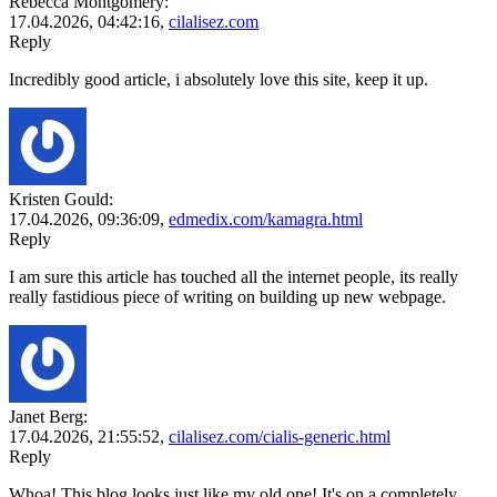
Rebecca Montgomery:
17.04.2026,
04:42:16
,
cilalisez.com
Reply
Incredibly good article, i absolutely love this site, keep it up.
Kristen Gould:
17.04.2026,
09:36:09
,
edmedix.com/kamagra.html
Reply
I am sure this article has touched all the internet people, its really
really fastidious piece of writing on building up new webpage.
Janet Berg:
17.04.2026,
21:55:52
,
cilalisez.com/cialis-generic.html
Reply
Whoa! This blog looks just like my old one! It's on a completely