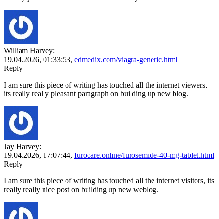
William Harvey:
19.04.2026,
01:33:53
,
edmedix.com/viagra-generic.html
Reply
I am sure this piece of writing has touched all the internet viewers,
its really really pleasant paragraph on building up new blog.
Jay Harvey:
19.04.2026,
17:07:44
,
furocare.online/furosemide-40-mg-tablet.html
Reply
I am sure this piece of writing has touched all the internet visitors, its
really really nice post on building up new weblog.