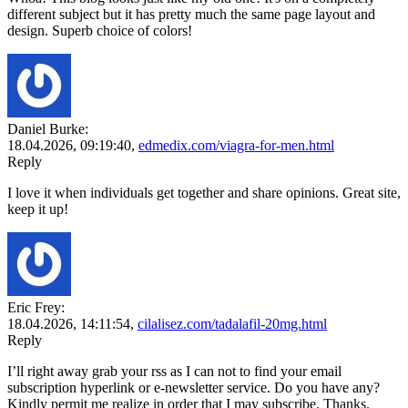
different subject but it has pretty much the same page layout and
design. Superb choice of colors!
Daniel Burke:
18.04.2026,
09:19:40
,
edmedix.com/viagra-for-men.html
Reply
I love it when individuals get together and share opinions. Great site,
keep it up!
Eric Frey:
18.04.2026,
14:11:54
,
cilalisez.com/tadalafil-20mg.html
Reply
I’ll right away grab your rss as I can not to find your email
subscription hyperlink or e-newsletter service. Do you have any?
Kindly permit me realize in order that I may subscribe. Thanks.