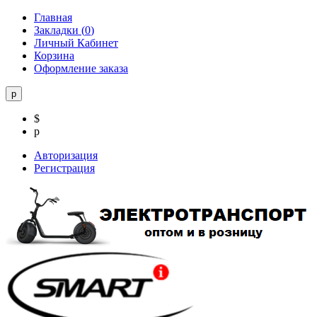
Главная
Закладки (
0
)
Личный Кабинет
Корзина
Оформление заказа
р
$
р
Авторизация
Регистрация