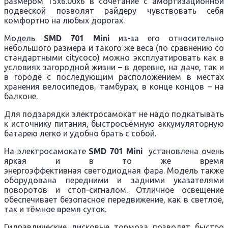
размером 15х6.00х6 в сочетание с амортизационной
подвеской позволят райдеру чувствовать себя
комфортно на любых дорогах.
Модель
SMD 701 Mini
из-за его относительно
небольшого размера и такого же веса (по сравнению со
стандартными
citycoco
) можно эксплуатировать как в
условиях загородной жизни – в деревне, на даче, так и
в городе с последующим расположением в местах
хранения велосипедов, тамбурах, в конце концов – на
балконе.
Для подзарядки электросамокат не надо подкатывать
к источнику питания, быстросъёмную аккумуляторную
батарею легко и удобно брать с собой.
На электросамокате
SMD 701 Mini
установлена очень
яркая и в то же время
энергоэффективная светодиодная фара. Модель также
оборудована передними и задними указателями
поворотов и стоп-сигналом. Отличное освещение
обеспечивает безопасное передвижение, как в светлое,
так и тёмное время суток.
Гидравлические дисковые тормоза позволят быстро