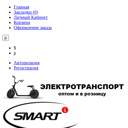
Главная
Закладки (
0
)
Личный Кабинет
Корзина
Оформление заказа
р
$
р
Авторизация
Регистрация