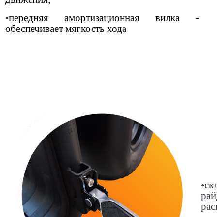
•
передняя амортизационная вилка -
обеспечивает мягкость хода
•
ск
ра
рас