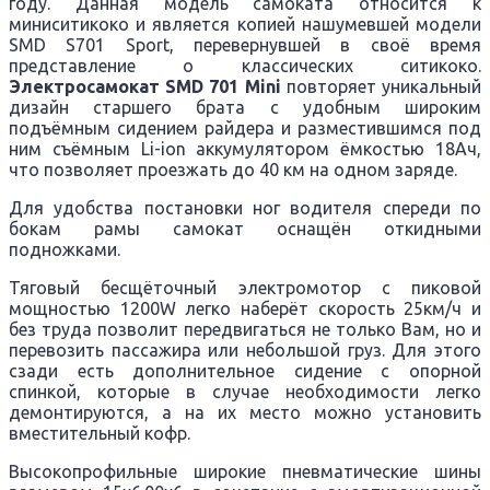
году. Данная модель самоката относится к
миниситикоко и является копией нашумевшей модели
SMD
S
701
Sport
, перевернувшей в своё время
представление о классических ситикоко.
Электросамокат SMD 701 Mini
повторяет уникальный
дизайн старшего брата с удобным широким
подъёмным сидением райдера и разместившимся под
ним съёмным
Li
-
ion
аккумулятором ёмкостью 18Ач,
что позволяет проезжать до 40 км на одном заряде.
Для удобства постановки ног водителя спереди по
бокам рамы самокат оснащён откидными
подножками.
Тяговый бесщёточный электромотор с пиковой
мощностью 1200
W
легко наберёт скорость 25км/ч и
без труда позволит передвигаться не только Вам, но и
перевозить пассажира или небольшой груз. Для этого
сзади есть дополнительное сидение с опорной
спинкой, которые в случае необходимости легко
демонтируются, а на их место можно установить
вместительный кофр.
Высокопрофильные широкие пневматические шины