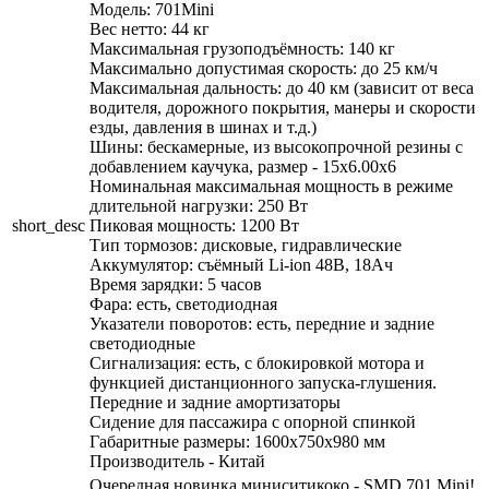
Модель: 701Mini
Вес нетто: 44 кг
Максимальная грузоподъёмность: 140 кг
Максимально допустимая скорость: до 25 км/ч
Максимальная дальность: до 40 км (зависит от веса
водителя, дорожного покрытия, манеры и скорости
езды, давления в шинах и т.д.)
Шины: бескамерные, из высокопрочной резины с
добавлением каучука, размер - 15х6.00х6
Номинальная максимальная мощность в режиме
длительной нагрузки: 250 Вт
short_desc
Пиковая мощность: 1200 Вт
Тип тормозов: дисковые, гидравлические
Аккумулятор: съёмный Li-ion 48В, 18Ач
Время зарядки: 5 часов
Фара: есть, светодиодная
Указатели поворотов: есть, передние и задние
светодиодные
Сигнализация: есть, с блокировкой мотора и
функцией дистанционного запуска-глушения.
Передние и задние амортизаторы
Сидение для пассажира с опорной спинкой
Габаритные размеры: 1600х750х980 мм
Производитель - Китай
Очередная новинка миниситикоко - SMD 701 Mini!